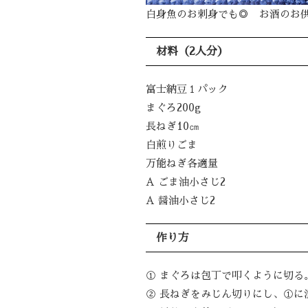
白身魚のお刺身でも◎ お酒のお
材料（2人分）
富士納豆１パック
まぐろ200g
長ねぎ10㎝
白煎りごま
万能ねぎ各適量
A ごま油小さじ2
A 醤油小さじ2
作り方
① まぐろは包丁で叩くように切る
② 長ねぎをみじん切りにし、①に