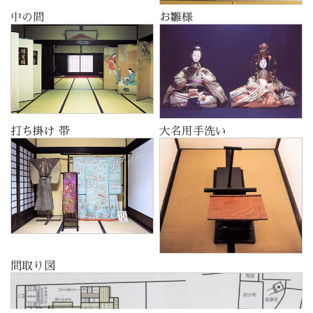
中の間
お雛様
打ち掛け 帯
大名用手洗い
間取り図