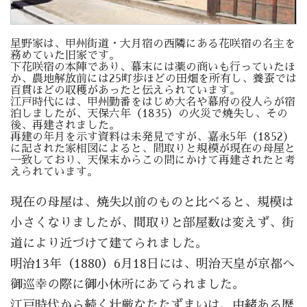
星野家は、甲州街道・大月宿の西隣にある花咲宿の名主を
務めていた旧家です。
下花咲宿の本陣であり、幕末には薬の商いも行っていたほ
か、農地解放前には25町歩ほどの田畑を所有し、養蚕では
百貫ほどの収穫があったと伝えられています。
江戸時代には、甲州勤番をはじめ大名や幕府の役人らが宿
泊しましたが、天保六年（1835）の火災で焼失し、その
後、再建されました。
再建の年月を示す資料は未発見ですが、嘉永5年（1852）
に記された家相図によると、間取りと規模が現在の母屋と
一致しており、天保末からこの間にかけて再建されたと考
えられています。
現在の母屋は、焼失以前のものと比べると、規模は
小さくなりましたが、間取りと部屋数は変えず、街
道により近づけて建てられました。
明治13年（1880）6月18日には、明治天皇が京都へ
御巡幸の際に御小休所にあてられました。
江戸時代から続く壮厳なたたずまいは、由緒ある歴