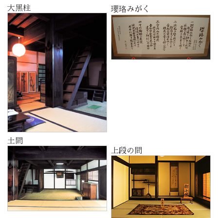
大黒柱
瓔珞みがく
土間
上段の間