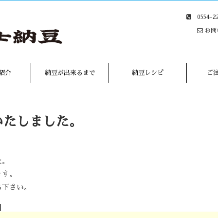
0554-
お問
紹介
納豆が出来るまで
納豆レシピ
ご
いたしました。
。
た。
ます。
ち下さい。
]